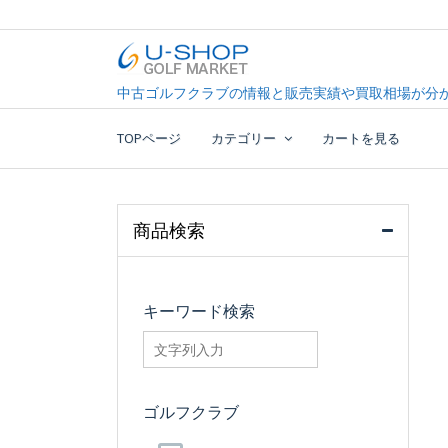
Skip
to
content
中古ゴルフクラブ最大級！U-SHOPゴルフマーケッ
U-SHOP Golf Market d
中古ゴルフクラブの情報と販売実績や買取相場が分か
TOPページ
カテゴリー
カートを見る
商品検索
キーワード検索
searchfilter_pro
ゴルフクラブ