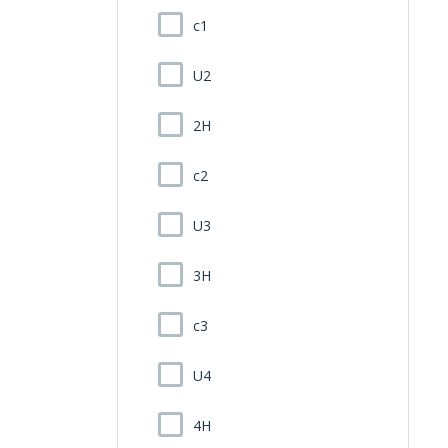
c1
U2
2H
c2
U3
3H
c3
U4
4H