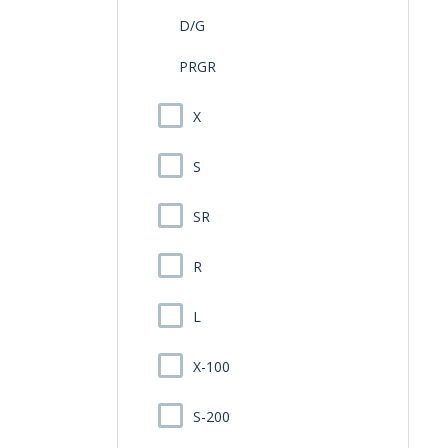
D/G
PRGR
X
S
SR
R
L
X-100
S-200