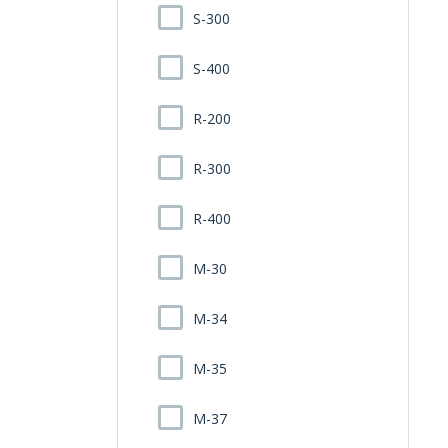
S-300
S-400
R-200
R-300
R-400
M-30
M-34
M-35
M-37