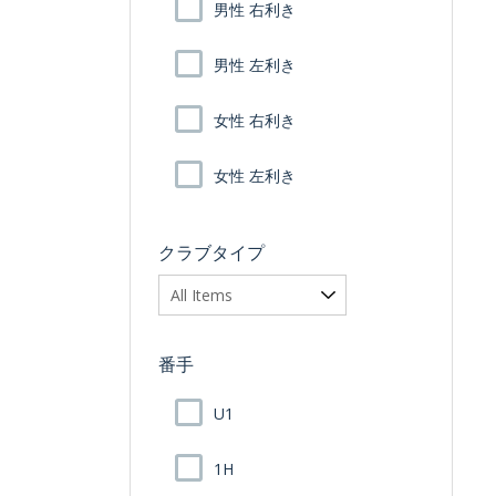
男性 右利き
男性 左利き
女性 右利き
女性 左利き
クラブタイプ
番手
U1
1H