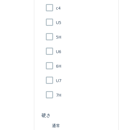
c4
U5
5H
U6
6H
U7
7H
硬さ
通常