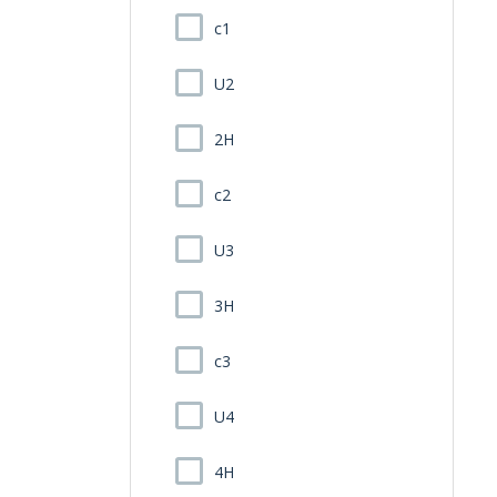
c1
U2
2H
c2
U3
3H
c3
U4
4H