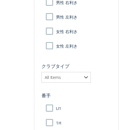
男性 右利き
男性 左利き
女性 右利き
女性 左利き
クラブタイプ
番手
U1
1H