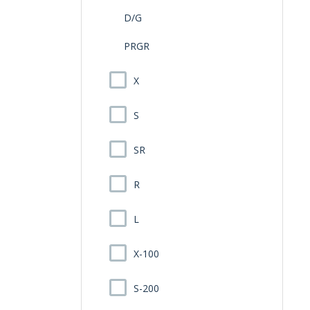
D/G
PRGR
X
S
SR
R
L
X-100
S-200