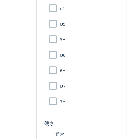
c4
U5
5H
U6
6H
U7
7H
硬さ
通常