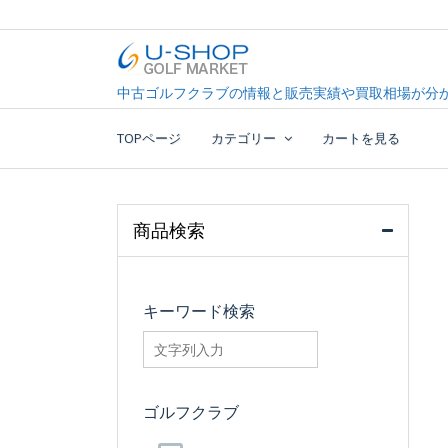
Skip
to
content
中古ゴルフクラブ最大級！U-SHOPゴルフマーケッ
U-SHOP Golf Market d
中古ゴルフクラブの情報と販売実績や買取相場が分か
TOPページ
カテゴリー
カートを見る
商品検索
キーワード検索
searchfilter_pro
ゴルフクラブ