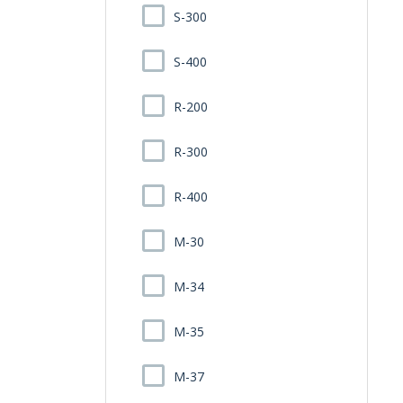
S-300
S-400
R-200
R-300
R-400
M-30
M-34
M-35
M-37