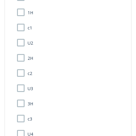
1H
c1
U2
2H
c2
U3
3H
c3
U4