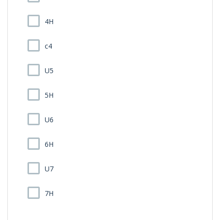
4H
c4
U5
5H
U6
6H
U7
7H