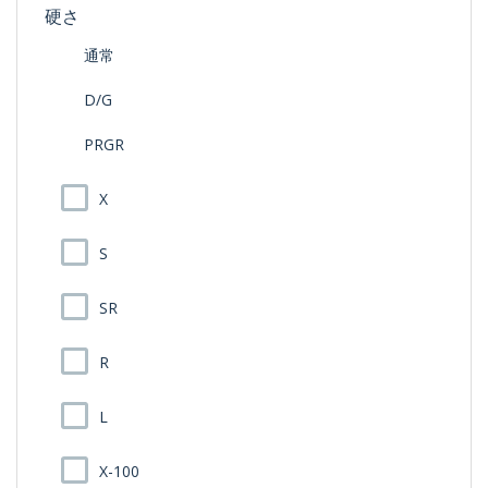
硬さ
通常
D/G
PRGR
X
S
SR
R
L
X-100