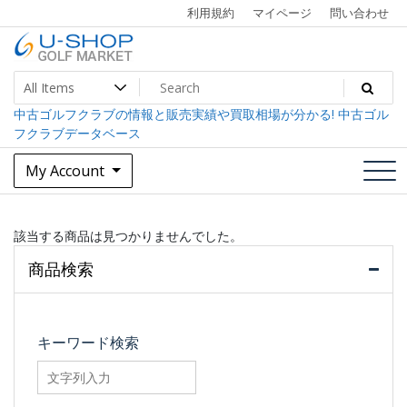
Skip
利用規約
マイページ
問い合わせ
to
content
中古ゴルフクラブ最大級！U-SHOPゴルフマーケット
U-SHOP Golf Market dev
中古ゴルフクラブの情報と販売実績や買取相場が分かる! 中古ゴル
フクラブデータベース
My Account
該当する商品は見つかりませんでした。
商品検索
キーワード検索
searchfilter_pro