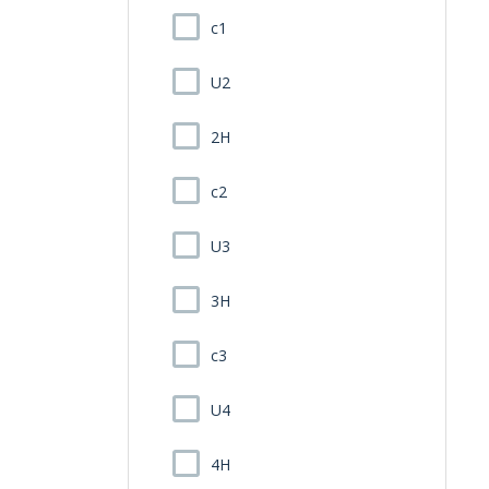
c1
U2
2H
c2
U3
3H
c3
U4
4H