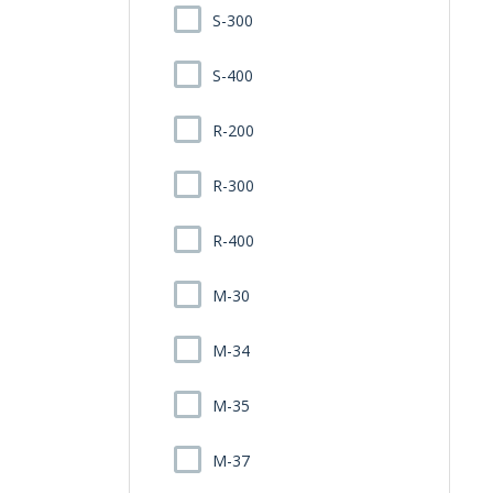
S-300
S-400
R-200
R-300
R-400
M-30
M-34
M-35
M-37