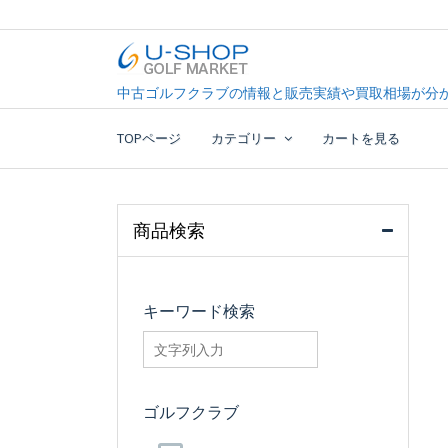
Skip
to
content
中古ゴルフクラブ最大級！U-SHOPゴルフマーケッ
U-SHOP Golf Market d
中古ゴルフクラブの情報と販売実績や買取相場が分か
TOPページ
カテゴリー
カートを見る
商品検索
キーワード検索
searchfilter_pro
ゴルフクラブ