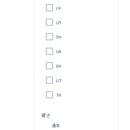
c4
U5
5H
U6
6H
U7
7H
硬さ
通常