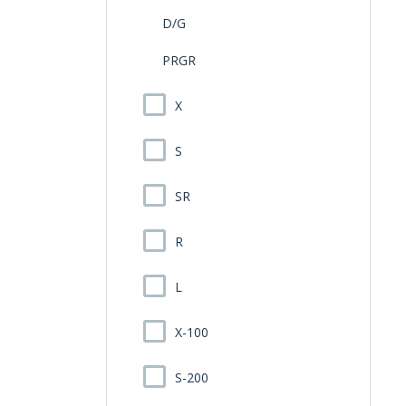
D/G
PRGR
X
S
SR
R
L
X-100
S-200