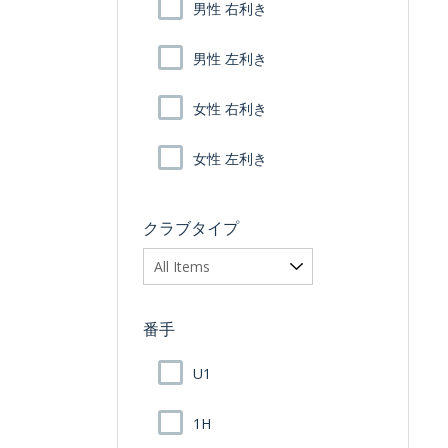
男性 右利き
男性 左利き
女性 右利き
女性 左利き
クラブタイプ
番手
U1
1H