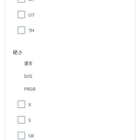
U7
7H
硬さ
通常
D/G
PRGR
X
S
SR