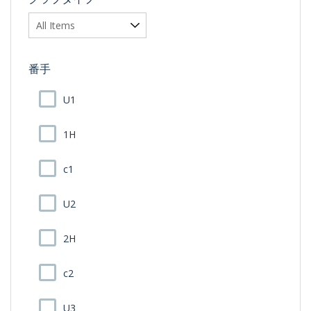
番手
U1
1H
c1
U2
2H
c2
U3