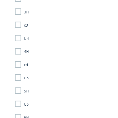
3H
c3
U4
4H
c4
U5
5H
U6
6H