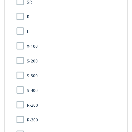
SR
R
L
X-100
S-200
S-300
S-400
R-200
R-300