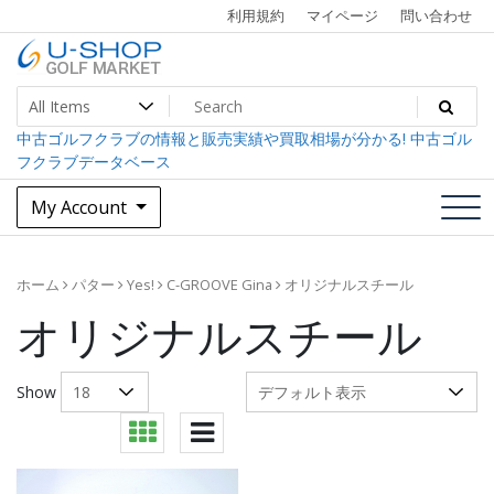
Skip
利用規約
マイページ
問い合わせ
to
content
中古ゴルフクラブ最大級！U-SHOPゴルフマーケット
U-SHOP Golf Market dev
中古ゴルフクラブの情報と販売実績や買取相場が分かる! 中古ゴル
フクラブデータベース
My Account
ホーム
パター
Yes!
C-GROOVE Gina
オリジナルスチール
オリジナルスチール
Show