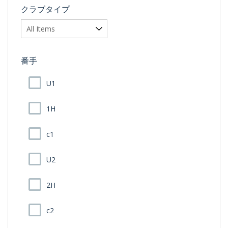
クラブタイプ
番手
U1
1H
c1
U2
2H
c2