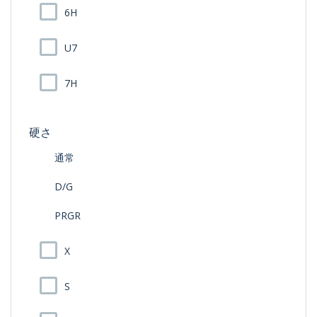
6H
U7
7H
硬さ
通常
D/G
PRGR
X
S