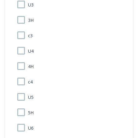
U3
3H
c3
U4
4H
c4
U5
5H
U6