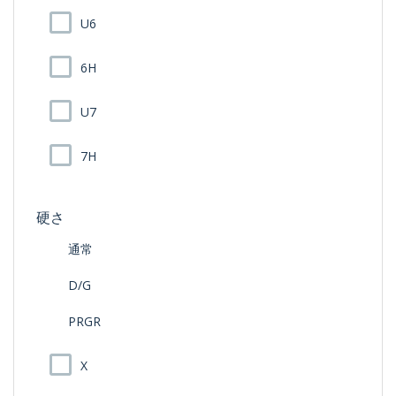
U6
6H
U7
7H
硬さ
通常
D/G
PRGR
X