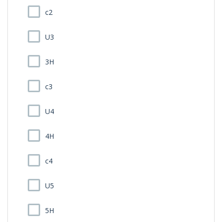
c2
U3
3H
c3
U4
4H
c4
U5
5H