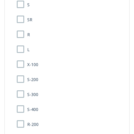
S
SR
R
L
X-100
S-200
S-300
S-400
R-200