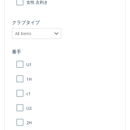
女性 左利き
クラブタイプ
番手
U1
1H
c1
U2
2H