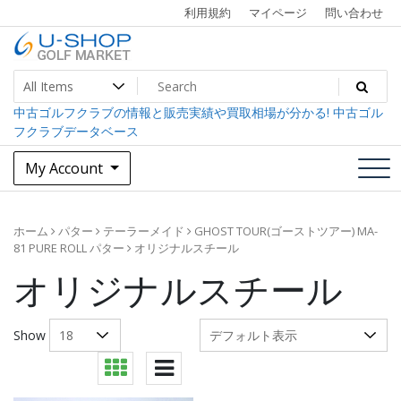
Skip
利用規約
マイページ
問い合わせ
to
content
中古ゴルフクラブ最大級！U-SHOPゴルフマーケット
U-SHOP Golf Market dev
中古ゴルフクラブの情報と販売実績や買取相場が分かる! 中古ゴル
フクラブデータベース
My Account
ホーム
パター
テーラーメイド
GHOST TOUR(ゴーストツアー) MA-
81 PURE ROLL パター
オリジナルスチール
オリジナルスチール
Show