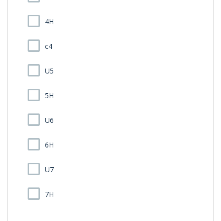
4H
c4
U5
5H
U6
6H
U7
7H