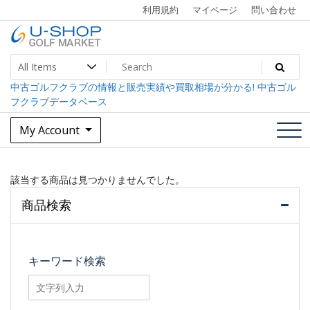
Skip
利用規約
マイページ
問い合わせ
to
content
中古ゴルフクラブ最大級！U-SHOPゴルフマーケット
U-SHOP Golf Market dev
中古ゴルフクラブの情報と販売実績や買取相場が分かる! 中古ゴル
フクラブデータベース
My Account
該当する商品は見つかりませんでした。
商品検索
キーワード検索
searchfilter_pro