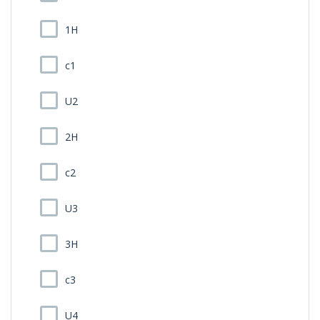
1H
c1
U2
2H
c2
U3
3H
c3
U4