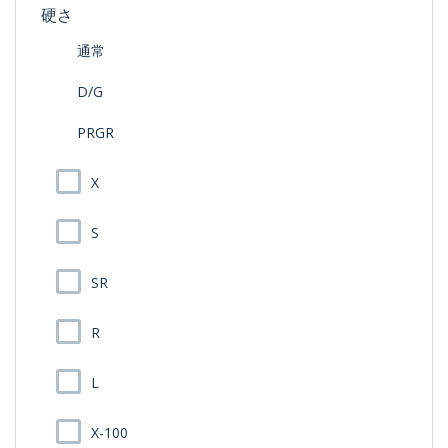
硬さ
通常
D/G
PRGR
X
S
SR
R
L
X-100