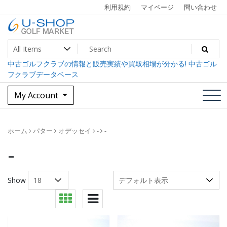
Skip
利用規約
マイページ
問い合わせ
to
content
中古ゴルフクラブ最大級！U-SHOPゴルフマーケット
U-SHOP Golf Market dev
中古ゴルフクラブの情報と販売実績や買取相場が分かる! 中古ゴル
フクラブデータベース
My Account
ホーム
パター
オデッセイ
-
-
-
Show