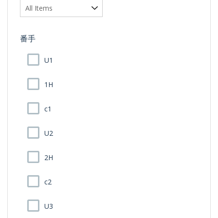
番手
U1
1H
c1
U2
2H
c2
U3