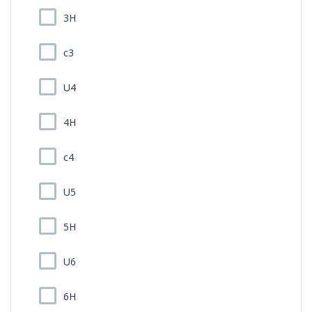
3H
c3
U4
4H
c4
U5
5H
U6
6H