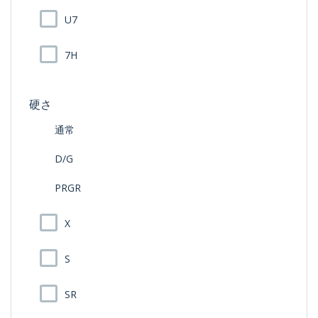
U7
7H
硬さ
通常
D/G
PRGR
X
S
SR