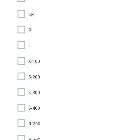
SR
R
L
X-100
S-200
S-300
S-400
R-200
R-300