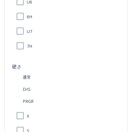
U6
6H
U7
7H
硬さ
通常
D/G
PRGR
X
S