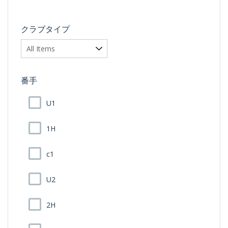
クラブタイプ
番手
U1
1H
c1
U2
2H