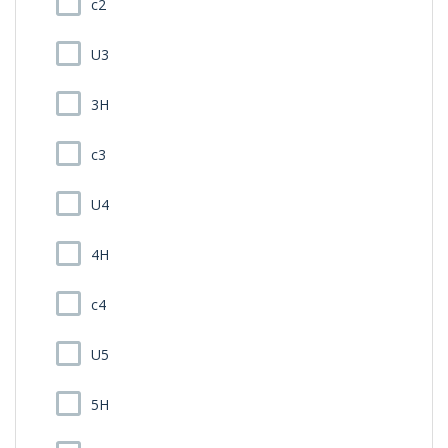
c2
U3
3H
c3
U4
4H
c4
U5
5H