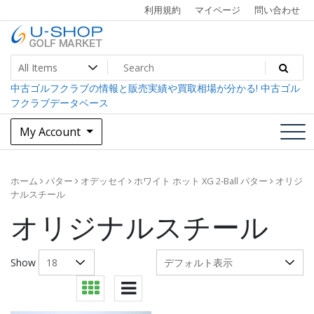
Skip
利用規約
マイページ
問い合わせ
to
content
中古ゴルフクラブ最大級！U-SHOPゴルフマーケット
U-SHOP Golf Market dev
中古ゴルフクラブの情報と販売実績や買取相場が分かる! 中古ゴル
フクラブデータベース
My Account
ホーム
パター
オデッセイ
ホワイト ホット XG 2-Ball パター
オリジ
ナルスチール
オリジナルスチール
Show