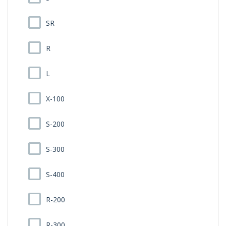
SR
R
L
X-100
S-200
S-300
S-400
R-200
R-300