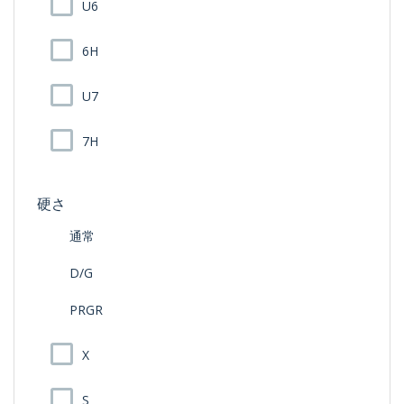
U6
6H
U7
7H
硬さ
通常
D/G
PRGR
X
S