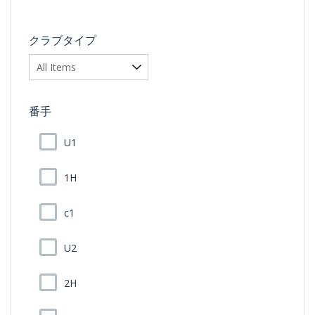
クラブタイプ
番手
U1
1H
c1
U2
2H