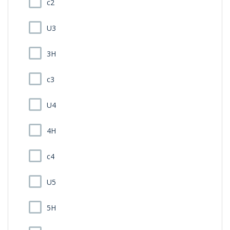
c2
U3
3H
c3
U4
4H
c4
U5
5H