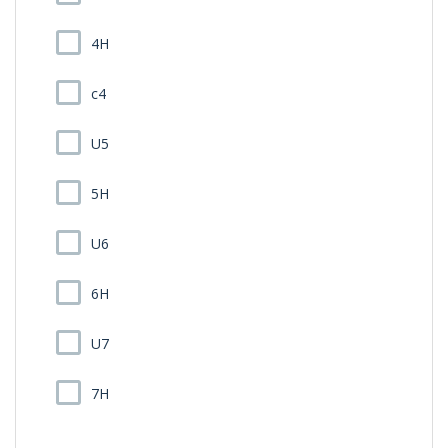
4H
c4
U5
5H
U6
6H
U7
7H