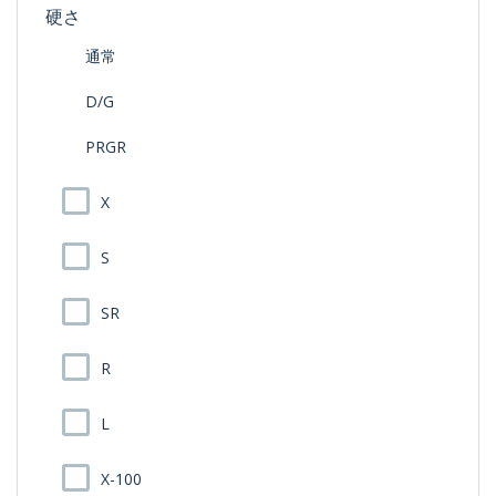
硬さ
通常
D/G
PRGR
X
S
SR
R
L
X-100