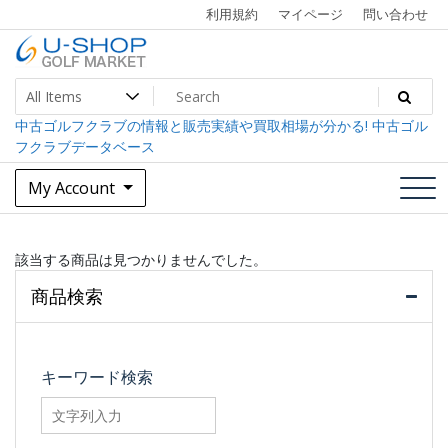
Skip
利用規約
マイページ
問い合わせ
to
content
中古ゴルフクラブ最大級！U-SHOPゴルフマーケット
U-SHOP Golf Market dev
中古ゴルフクラブの情報と販売実績や買取相場が分かる! 中古ゴル
フクラブデータベース
My Account
該当する商品は見つかりませんでした。
商品検索
キーワード検索
searchfilter_pro