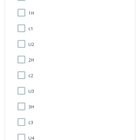
1H
c1
U2
2H
c2
U3
3H
c3
U4