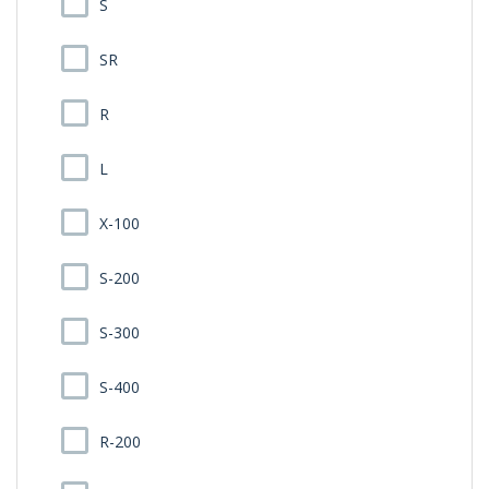
S
SR
R
L
X-100
S-200
S-300
S-400
R-200