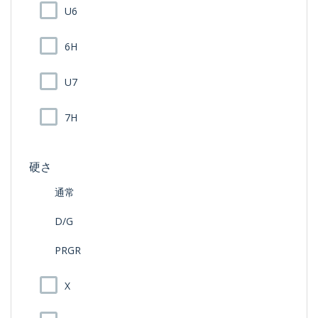
U6
6H
U7
7H
硬さ
通常
D/G
PRGR
X