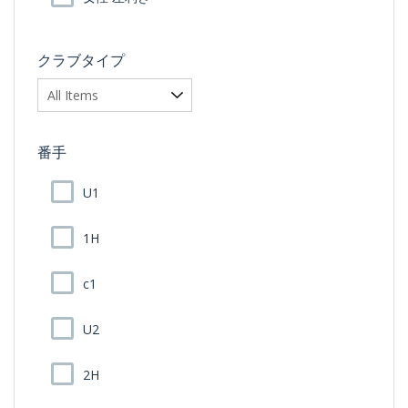
クラブタイプ
番手
U1
1H
c1
U2
2H