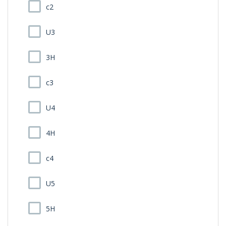
c2
U3
3H
c3
U4
4H
c4
U5
5H