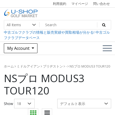
Skip
利用規約
マイページ
問い合わせ
to
content
中古ゴルフクラブ最大級！U-SHOPゴルフマーケット
U-SHOP Golf Market dev
中古ゴルフクラブの情報と販売実績や買取相場が分かる! 中古ゴル
フクラブデータベース
My Account
ホーム
ミドルアイアン
ブリヂストン
-
NSプロ MODUS3 TOUR120
NSプロ MODUS3
TOUR120
Show