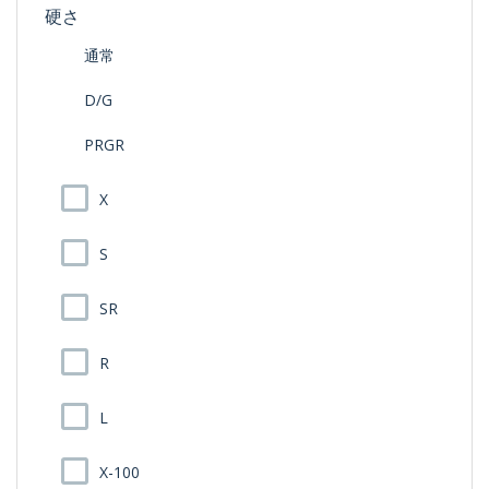
硬さ
通常
D/G
PRGR
X
S
SR
R
L
X-100