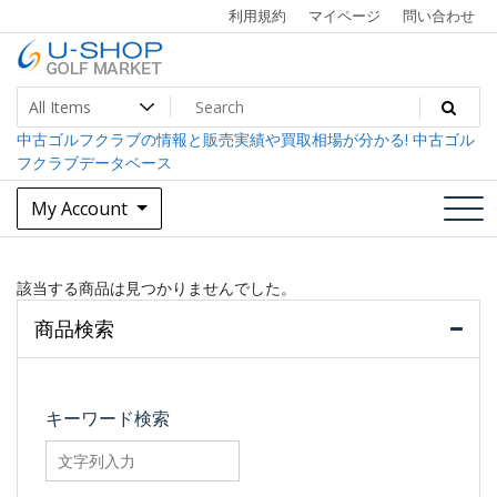
Skip
利用規約
マイページ
問い合わせ
to
content
中古ゴルフクラブ最大級！U-SHOPゴルフマーケット
U-SHOP Golf Market dev
中古ゴルフクラブの情報と販売実績や買取相場が分かる! 中古ゴル
フクラブデータベース
My Account
該当する商品は見つかりませんでした。
商品検索
キーワード検索
searchfilter_pro