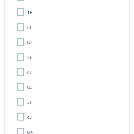
1H
c1
U2
2H
c2
U3
3H
c3
U4