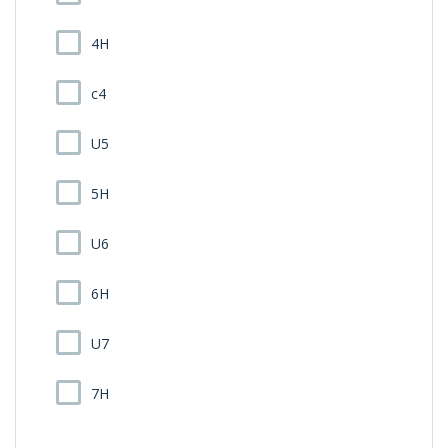
4H
c4
U5
5H
U6
6H
U7
7H