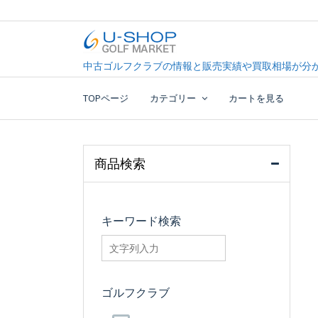
Skip
to
content
中古ゴルフクラブ最大級！U-SHOPゴルフマーケッ
U-SHOP Golf Market d
中古ゴルフクラブの情報と販売実績や買取相場が分か
TOPページ
カテゴリー
カートを見る
商品検索
キーワード検索
searchfilter_pro
ゴルフクラブ