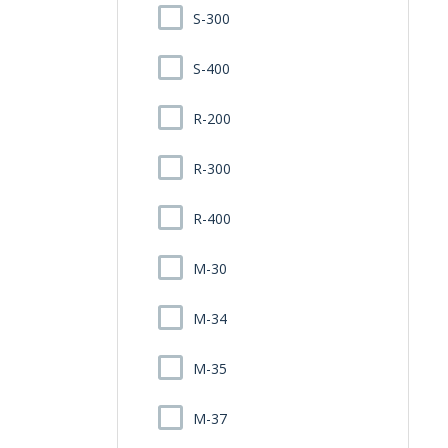
S-300
S-400
R-200
R-300
R-400
M-30
M-34
M-35
M-37