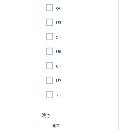
c4
U5
5H
U6
6H
U7
7H
硬さ
通常