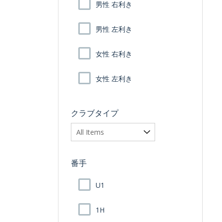
男性 右利き
男性 左利き
女性 右利き
女性 左利き
クラブタイプ
番手
U1
1H