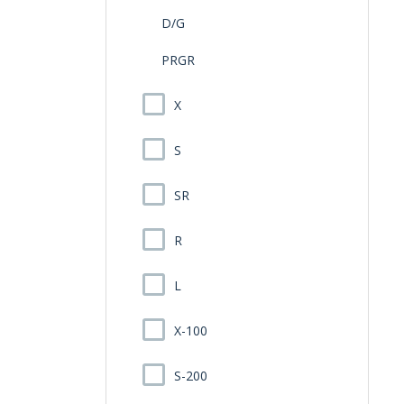
D/G
PRGR
X
S
SR
R
L
X-100
S-200