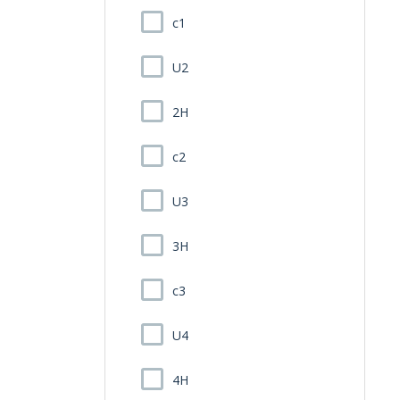
c1
U2
2H
c2
U3
3H
c3
U4
4H