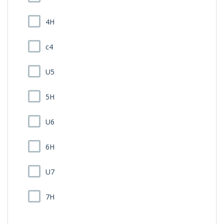
4H
c4
U5
5H
U6
6H
U7
7H