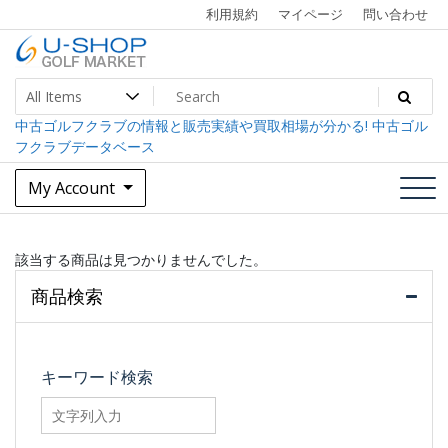
Skip
利用規約
マイページ
問い合わせ
to
content
中古ゴルフクラブ最大級！U-SHOPゴルフマーケット
U-SHOP Golf Market dev
中古ゴルフクラブの情報と販売実績や買取相場が分かる! 中古ゴル
フクラブデータベース
My Account
該当する商品は見つかりませんでした。
商品検索
キーワード検索
searchfilter_pro