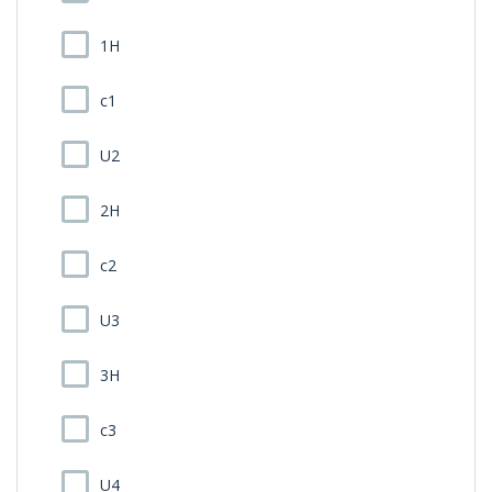
1H
c1
U2
2H
c2
U3
3H
c3
U4