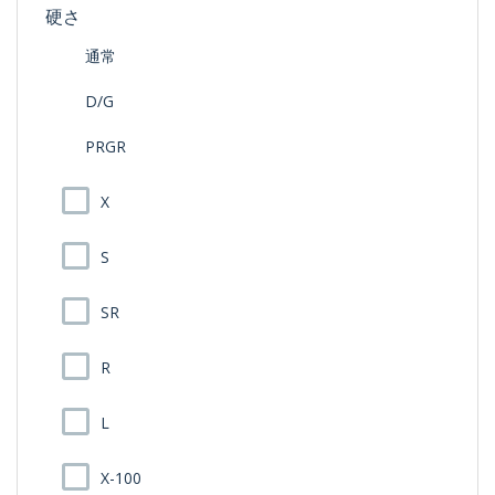
硬さ
通常
D/G
PRGR
X
S
SR
R
L
X-100