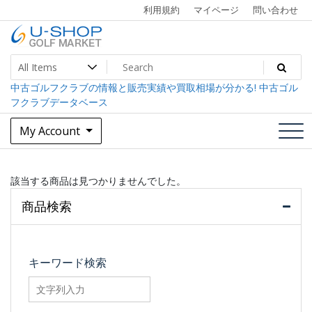
Skip
利用規約
マイページ
問い合わせ
to
content
中古ゴルフクラブ最大級！U-SHOPゴルフマーケット
U-SHOP Golf Market dev
中古ゴルフクラブの情報と販売実績や買取相場が分かる! 中古ゴル
フクラブデータベース
My Account
該当する商品は見つかりませんでした。
商品検索
キーワード検索
searchfilter_pro