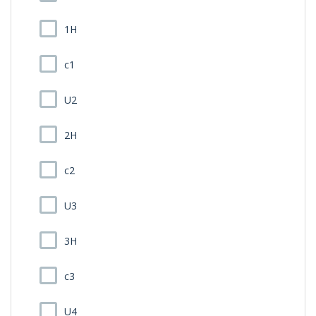
1H
c1
U2
2H
c2
U3
3H
c3
U4