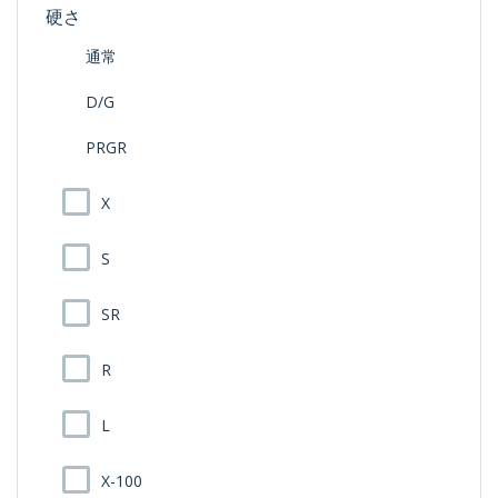
硬さ
通常
D/G
PRGR
X
S
SR
R
L
X-100