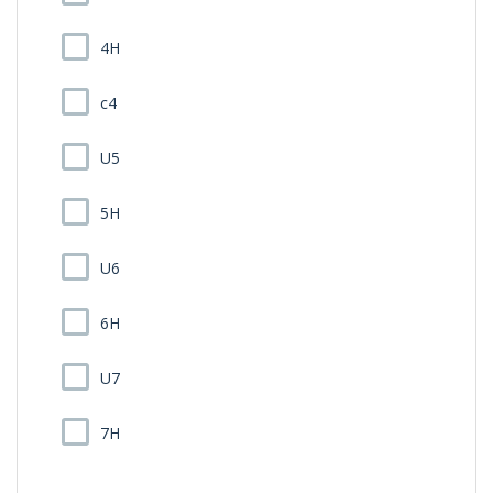
4H
c4
U5
5H
U6
6H
U7
7H