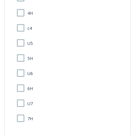
4H
c4
U5
5H
U6
6H
U7
7H