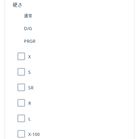
硬さ
通常
D/G
PRGR
X
S
SR
R
L
X-100