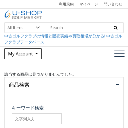
Skip
利用規約
マイページ
問い合わせ
to
content
中古ゴルフクラブ最大級！U-SHOPゴルフマーケット
U-SHOP Golf Market dev
中古ゴルフクラブの情報と販売実績や買取相場が分かる! 中古ゴル
フクラブデータベース
My Account
該当する商品は見つかりませんでした。
商品検索
キーワード検索
searchfilter_pro