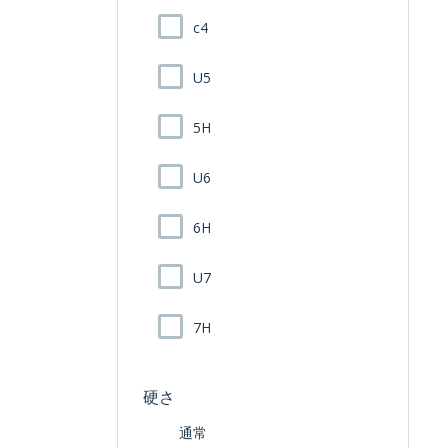
c4
U5
5H
U6
6H
U7
7H
硬さ
通常