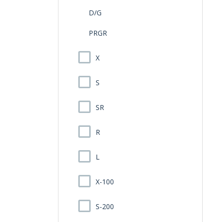
D/G
PRGR
X
S
SR
R
L
X-100
S-200