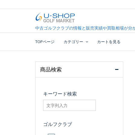
Skip
to
content
中古ゴルフクラブ最大級！U-SHOPゴルフマーケッ
U-SHOP Golf Market d
中古ゴルフクラブの情報と販売実績や買取相場が分か
TOPページ
カテゴリー
カートを見る
商品検索
キーワード検索
searchfilter_pro
ゴルフクラブ