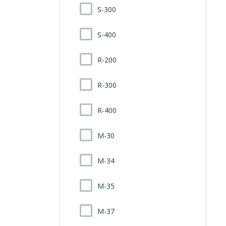
S-300
S-400
R-200
R-300
R-400
M-30
M-34
M-35
M-37