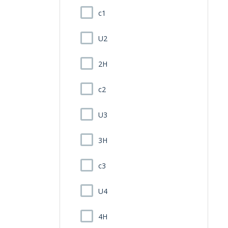
c1
U2
2H
c2
U3
3H
c3
U4
4H