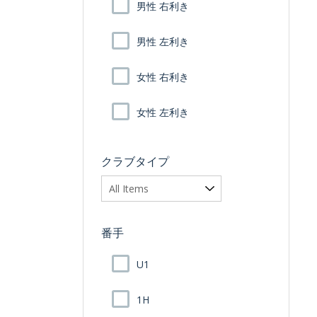
男性 右利き
男性 左利き
女性 右利き
女性 左利き
クラブタイプ
番手
U1
1H