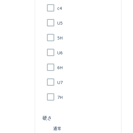
c4
U5
5H
U6
6H
U7
7H
硬さ
通常