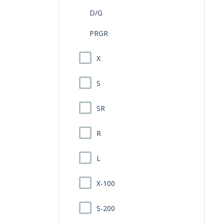
D/G
PRGR
X
S
SR
R
L
X-100
S-200