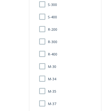
S-300
S-400
R-200
R-300
R-400
M-30
M-34
M-35
M-37