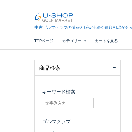
Skip
to
content
中古ゴルフクラブ最大級！U-SHOPゴルフマーケッ
U-SHOP Golf Market d
中古ゴルフクラブの情報と販売実績や買取相場が分か
TOPページ
カテゴリー
カートを見る
商品検索
キーワード検索
searchfilter_pro
ゴルフクラブ