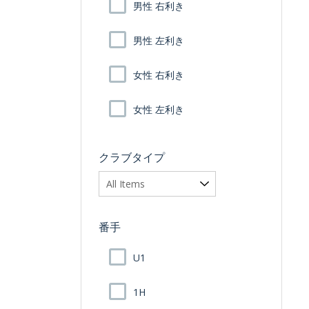
男性 右利き
男性 左利き
女性 右利き
女性 左利き
クラブタイプ
番手
U1
1H