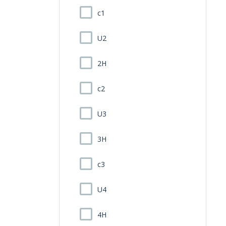
c1
U2
2H
c2
U3
3H
c3
U4
4H