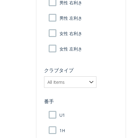
男性 右利き
男性 左利き
女性 右利き
女性 左利き
クラブタイプ
番手
U1
1H