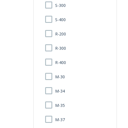
S-300
S-400
R-200
R-300
R-400
M-30
M-34
M-35
M-37