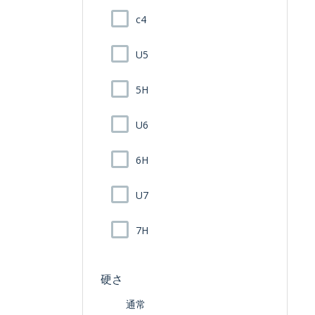
c4
U5
5H
U6
6H
U7
7H
硬さ
通常