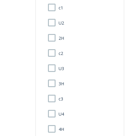
c1
U2
2H
c2
U3
3H
c3
U4
4H