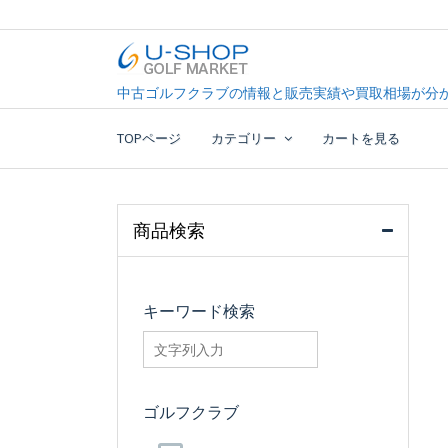
Skip
to
content
中古ゴルフクラブ最大級！U-SHOPゴルフマーケッ
U-SHOP Golf Market d
中古ゴルフクラブの情報と販売実績や買取相場が分か
TOPページ
カテゴリー
カートを見る
商品検索
キーワード検索
searchfilter_pro
ゴルフクラブ