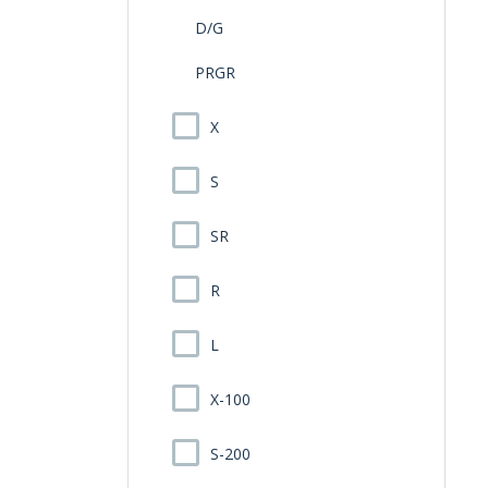
D/G
PRGR
X
S
SR
R
L
X-100
S-200