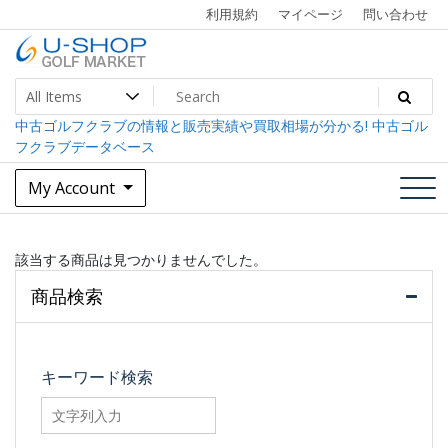
Skip
利用規約
マイページ
問い合わせ
to
content
中古ゴルフクラブ最大級！U-SHOPゴルフマーケット
U-SHOP Golf Market dev
中古ゴルフクラブの情報と販売実績や買取相場が分かる! 中古ゴル
フクラブデータベース
My Account
該当する商品は見つかりませんでした。
商品検索
キーワード検索
searchfilter_pro