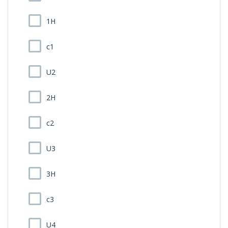
1H
c1
U2
2H
c2
U3
3H
c3
U4