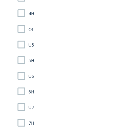
4H
c4
U5
5H
U6
6H
U7
7H