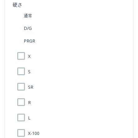
硬さ
通常
D/G
PRGR
X
S
SR
R
L
X-100