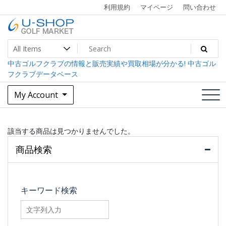
Skip
利用規約
マイページ
問い合わせ
to
content
中古ゴルフクラブ最大級！U-SHOPゴルフマーケット
U-SHOP Golf Market dev
中古ゴルフクラブの情報と販売実績や買取相場が分かる! 中古ゴル
フクラブデータベース
My Account
該当する商品は見つかりませんでした。
商品検索
キーワード検索
searchfilter_pro