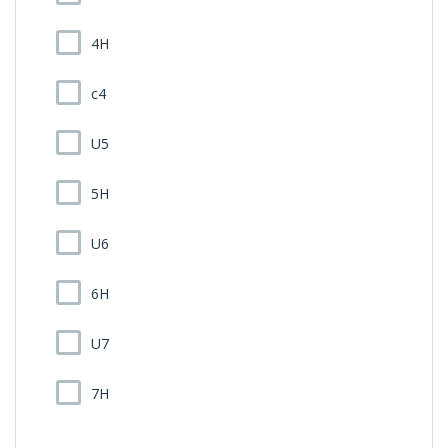
4H
c4
U5
5H
U6
6H
U7
7H