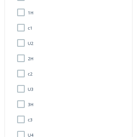
1H
c1
U2
2H
c2
U3
3H
c3
U4