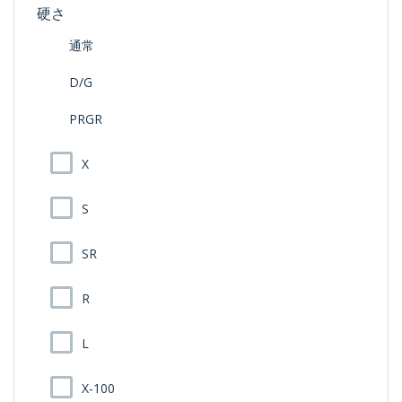
硬さ
通常
D/G
PRGR
X
S
SR
R
L
X-100