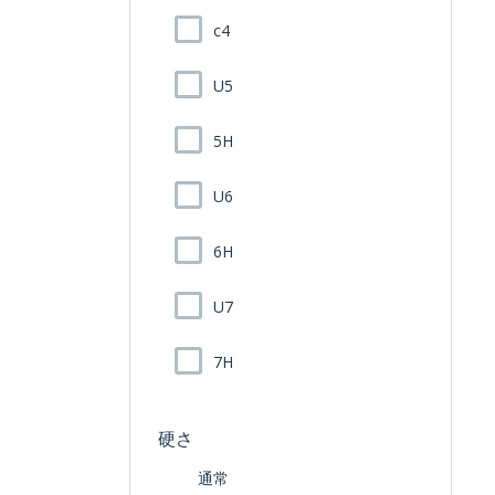
c4
U5
5H
U6
6H
U7
7H
硬さ
通常