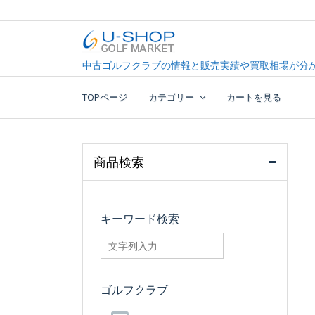
Skip
to
content
中古ゴルフクラブ最大級！U-SHOPゴルフマーケッ
U-SHOP Golf Market d
中古ゴルフクラブの情報と販売実績や買取相場が分か
TOPページ
カテゴリー
カートを見る
商品検索
キーワード検索
searchfilter_pro
ゴルフクラブ