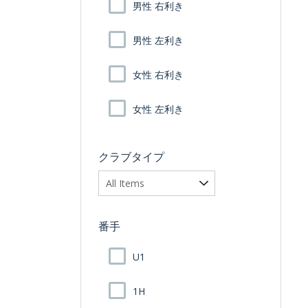
男性 右利き
男性 左利き
女性 右利き
女性 左利き
クラブタイプ
番手
U1
1H