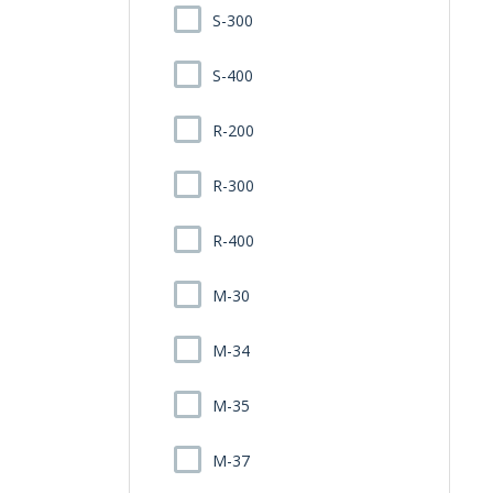
S-300
S-400
R-200
R-300
R-400
M-30
M-34
M-35
M-37