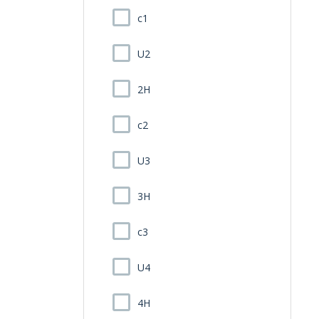
c1
U2
2H
c2
U3
3H
c3
U4
4H