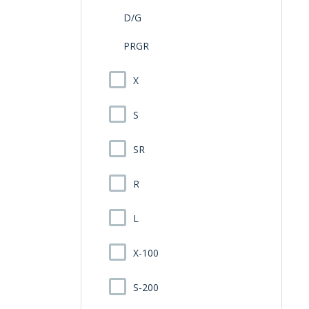
D/G
PRGR
X
S
SR
R
L
X-100
S-200