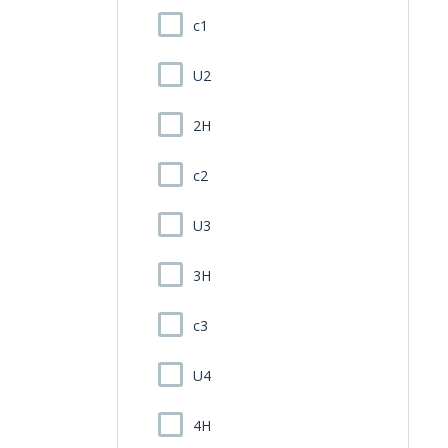
c1
U2
2H
c2
U3
3H
c3
U4
4H