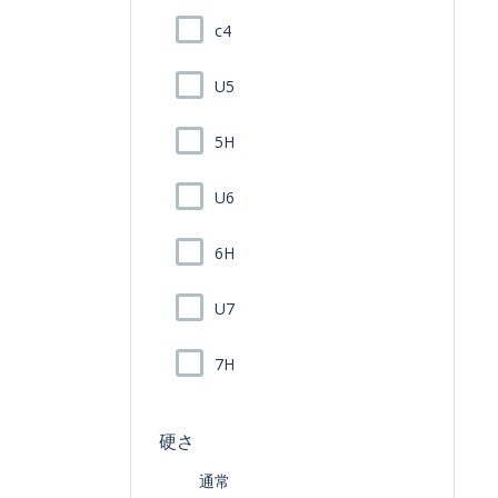
c4
U5
5H
U6
6H
U7
7H
硬さ
通常