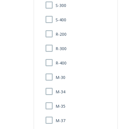
S-300
S-400
R-200
R-300
R-400
M-30
M-34
M-35
M-37