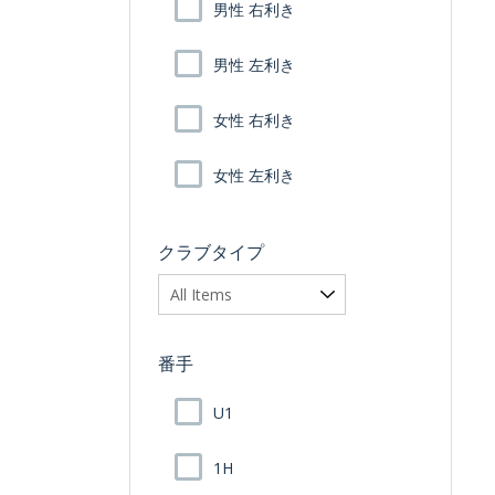
男性 右利き
男性 左利き
女性 右利き
女性 左利き
クラブタイプ
番手
U1
1H