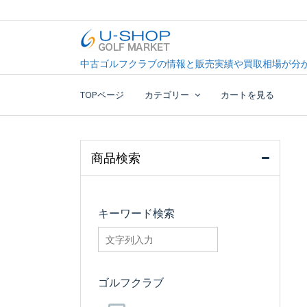
Skip
to
content
中古ゴルフクラブ最大級！U-SHOPゴルフマーケッ
U-SHOP Golf Market d
中古ゴルフクラブの情報と販売実績や買取相場が分か
TOPページ
カテゴリー
カートを見る
商品検索
キーワード検索
searchfilter_pro
ゴルフクラブ