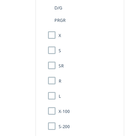
D/G
PRGR
X
S
SR
R
L
X-100
S-200