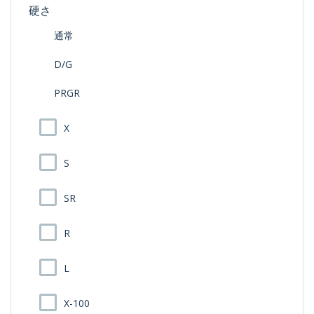
硬さ
通常
D/G
PRGR
X
S
SR
R
L
X-100