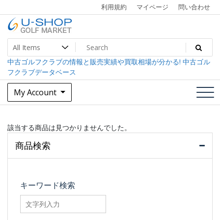
Skip
利用規約
マイページ
問い合わせ
to
content
中古ゴルフクラブ最大級！U-SHOPゴルフマーケット
U-SHOP Golf Market dev
中古ゴルフクラブの情報と販売実績や買取相場が分かる! 中古ゴル
フクラブデータベース
My Account
該当する商品は見つかりませんでした。
商品検索
キーワード検索
searchfilter_pro