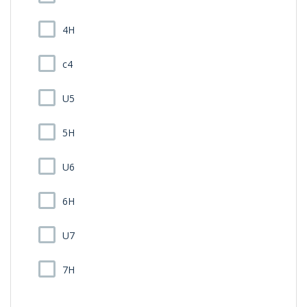
4H
c4
U5
5H
U6
6H
U7
7H