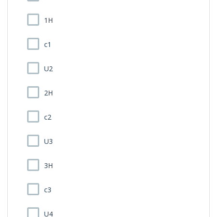
1H
c1
U2
2H
c2
U3
3H
c3
U4