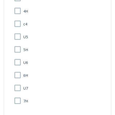
4H
c4
U5
5H
U6
6H
U7
7H