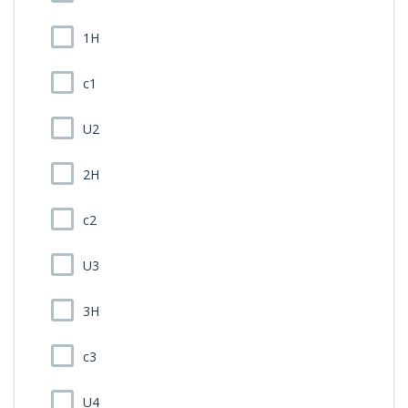
1H
c1
U2
2H
c2
U3
3H
c3
U4