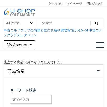
Skip
利用規約
マイページ
問い合わせ
to
content
中古ゴルフクラブ最大級！U-SHOPゴルフマーケット
U-SHOP Golf Market dev
中古ゴルフクラブの情報と販売実績や買取相場が分かる! 中古ゴル
フクラブデータベース
My Account
該当する商品は見つかりませんでした。
商品検索
キーワード検索
searchfilter_pro