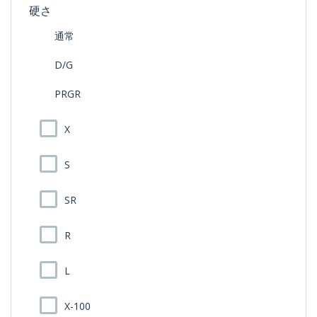
硬さ
通常
D/G
PRGR
X
S
SR
R
L
X-100