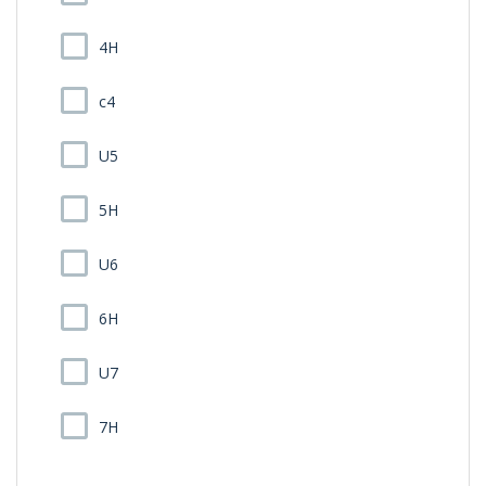
4H
c4
U5
5H
U6
6H
U7
7H