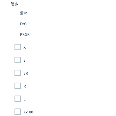
硬さ
通常
D/G
PRGR
X
S
SR
R
L
X-100