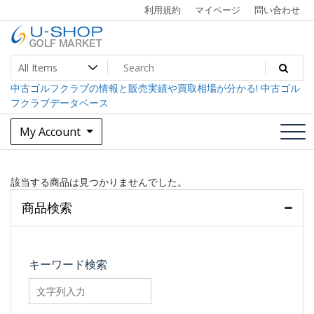
Skip
利用規約
マイページ
問い合わせ
to
content
中古ゴルフクラブ最大級！U-SHOPゴルフマーケット
U-SHOP Golf Market dev
中古ゴルフクラブの情報と販売実績や買取相場が分かる! 中古ゴル
フクラブデータベース
My Account
該当する商品は見つかりませんでした。
商品検索
キーワード検索
searchfilter_pro