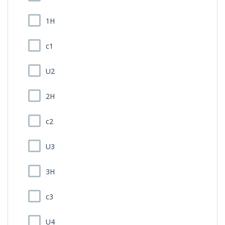
1H
c1
U2
2H
c2
U3
3H
c3
U4