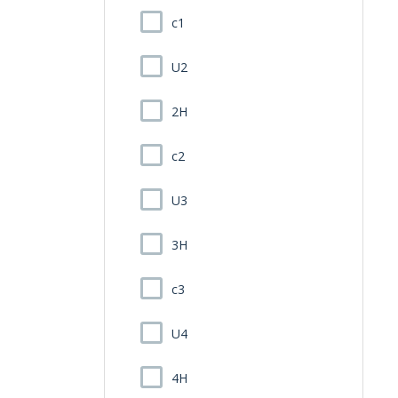
c1
U2
2H
c2
U3
3H
c3
U4
4H