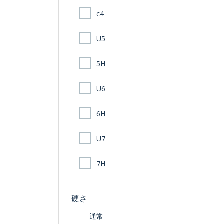
c4
U5
5H
U6
6H
U7
7H
硬さ
通常