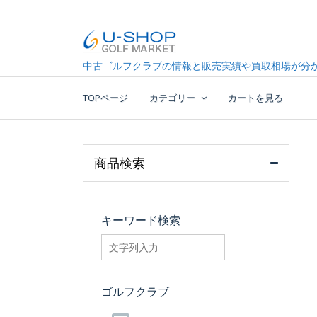
Skip
to
content
中古ゴルフクラブ最大級！U-SHOPゴルフマーケッ
U-SHOP Golf Market d
中古ゴルフクラブの情報と販売実績や買取相場が分か
TOPページ
カテゴリー
カートを見る
商品検索
キーワード検索
searchfilter_pro
ゴルフクラブ