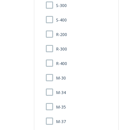
S-300
S-400
R-200
R-300
R-400
M-30
M-34
M-35
M-37