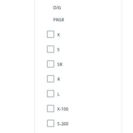
D/G
PRGR
X
S
SR
R
L
X-100
S-200