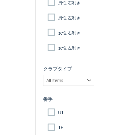
男性 右利き
男性 左利き
女性 右利き
女性 左利き
クラブタイプ
番手
U1
1H