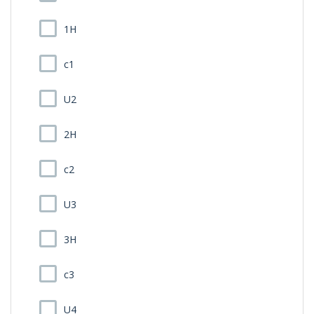
1H
c1
U2
2H
c2
U3
3H
c3
U4