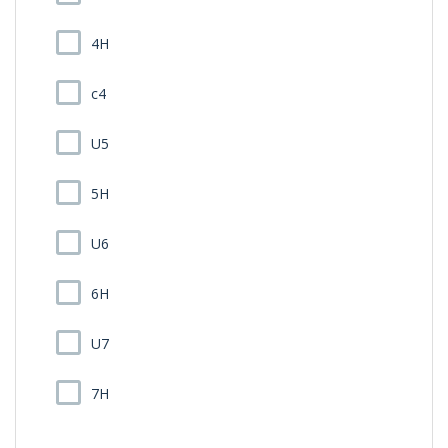
4H
c4
U5
5H
U6
6H
U7
7H