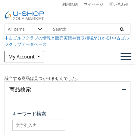
Skip
利用規約
マイページ
問い合わせ
to
content
中古ゴルフクラブ最大級！U-SHOPゴルフマーケット
U-SHOP Golf Market dev
中古ゴルフクラブの情報と販売実績や買取相場が分かる! 中古ゴル
フクラブデータベース
My Account
該当する商品は見つかりませんでした。
商品検索
キーワード検索
searchfilter_pro