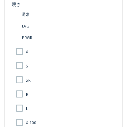
硬さ
通常
D/G
PRGR
X
S
SR
R
L
X-100