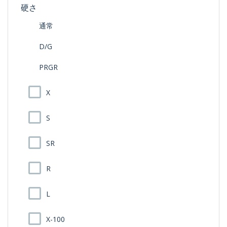
硬さ
通常
D/G
PRGR
X
S
SR
R
L
X-100