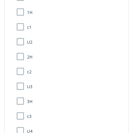
1H
c1
U2
2H
c2
U3
3H
c3
U4