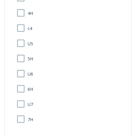
4H
c4
U5
5H
U6
6H
U7
7H