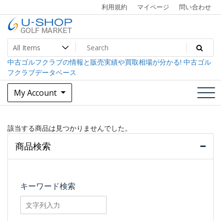
Skip
利用規約
マイページ
問い合わせ
to
content
中古ゴルフクラブ最大級！U-SHOPゴルフマーケット
U-SHOP Golf Market dev
中古ゴルフクラブの情報と販売実績や買取相場が分かる! 中古ゴル
フクラブデータベース
My Account
該当する商品は見つかりませんでした。
商品検索
キーワード検索
searchfilter_pro