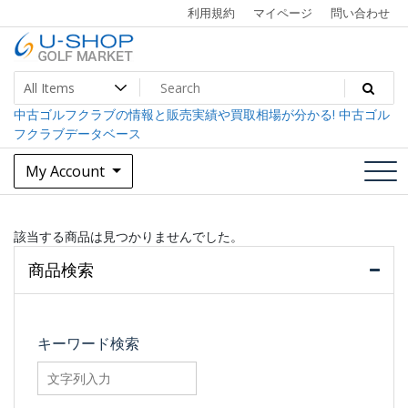
Skip
利用規約
マイページ
問い合わせ
to
content
中古ゴルフクラブ最大級！U-SHOPゴルフマーケット
U-SHOP Golf Market dev
中古ゴルフクラブの情報と販売実績や買取相場が分かる! 中古ゴル
フクラブデータベース
My Account
該当する商品は見つかりませんでした。
商品検索
キーワード検索
searchfilter_pro