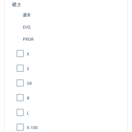
硬さ
通常
D/G
PRGR
X
S
SR
R
L
X-100