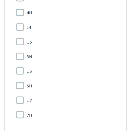
4H
c4
U5
5H
U6
6H
U7
7H