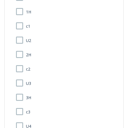
1H
c1
U2
2H
c2
U3
3H
c3
U4