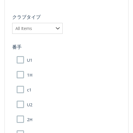
クラブタイプ
番手
U1
1H
c1
U2
2H