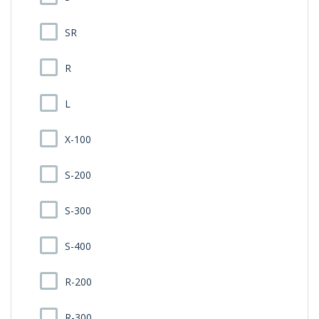
SR
R
L
X-100
S-200
S-300
S-400
R-200
R-300