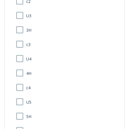
c2
U3
3H
c3
U4
4H
c4
U5
5H