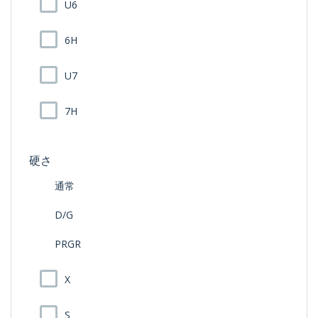
U6
6H
U7
7H
硬さ
通常
D/G
PRGR
X
S