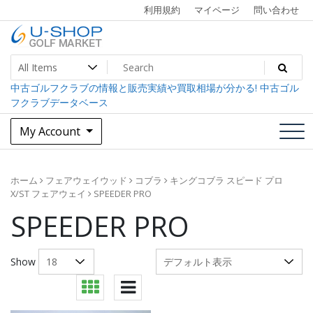
Skip
利用規約
マイページ
問い合わせ
to
content
中古ゴルフクラブ最大級！U-SHOPゴルフマーケット
U-SHOP Golf Market dev
中古ゴルフクラブの情報と販売実績や買取相場が分かる! 中古ゴル
フクラブデータベース
My Account
ホーム
フェアウェイウッド
コブラ
キングコブラ スピード プロ
X/ST フェアウェイ
SPEEDER PRO
SPEEDER PRO
Show