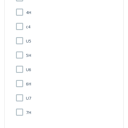
4H
c4
U5
5H
U6
6H
U7
7H