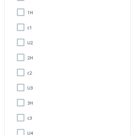
1H
c1
U2
2H
c2
U3
3H
c3
U4