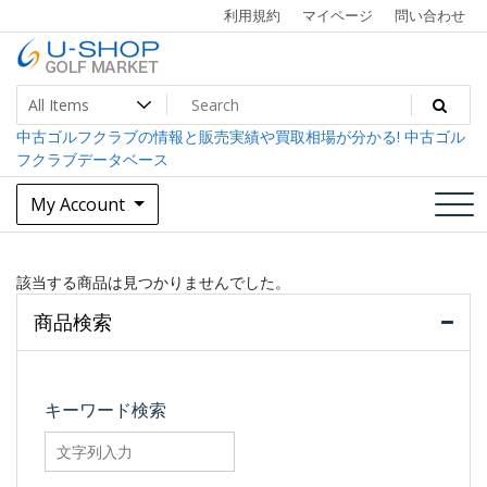
Skip
利用規約
マイページ
問い合わせ
to
content
中古ゴルフクラブ最大級！U-SHOPゴルフマーケット
U-SHOP Golf Market dev
中古ゴルフクラブの情報と販売実績や買取相場が分かる! 中古ゴル
フクラブデータベース
My Account
該当する商品は見つかりませんでした。
商品検索
キーワード検索
searchfilter_pro