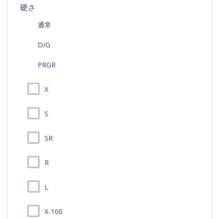
硬さ
通常
D/G
PRGR
X
S
SR
R
L
X-100