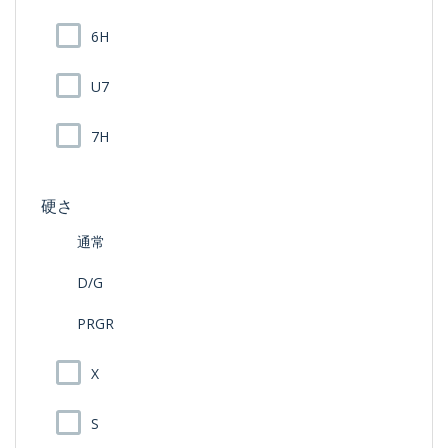
6H
U7
7H
硬さ
通常
D/G
PRGR
X
S