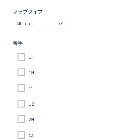
クラブタイプ
番手
U1
1H
c1
U2
2H
c2