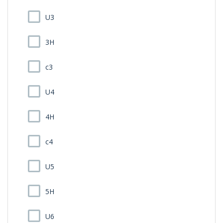
U3
3H
c3
U4
4H
c4
U5
5H
U6