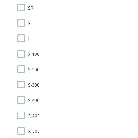
SR
R
L
X-100
S-200
S-300
S-400
R-200
R-300