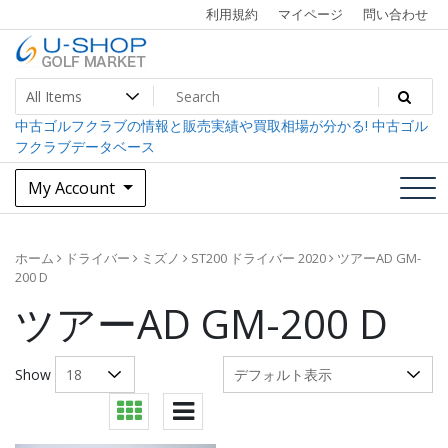
Skip
利用規約
マイページ
問い合わせ
to
content
中古ゴルフクラブ最大級！U-SHOPゴルフマーケット
U-SHOP Golf Market dev
中古ゴルフクラブの情報と販売実績や買取相場が分かる! 中古ゴル
フクラブデータベース
My Account
ホーム
ドライバー
ミズノ
ST200 ドライバー 2020
ツアーAD GM-
200 D
ツアーAD GM-200 D
Show