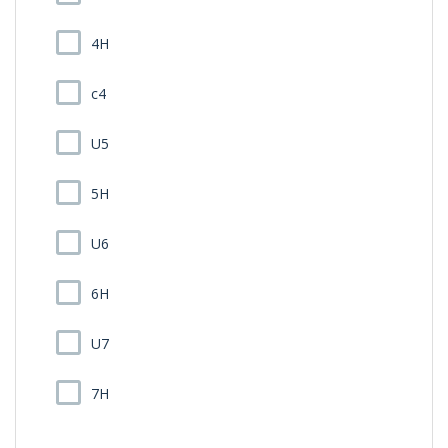
4H
c4
U5
5H
U6
6H
U7
7H