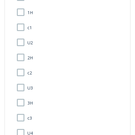
1H
c1
U2
2H
c2
U3
3H
c3
U4