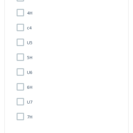
4H
c4
U5
5H
U6
6H
U7
7H