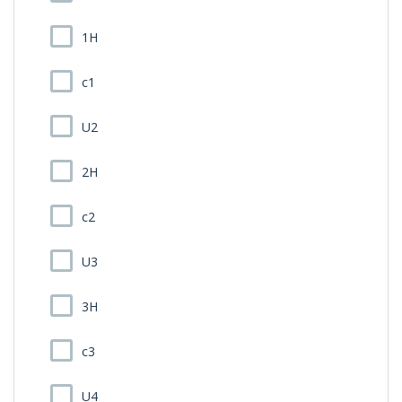
1H
c1
U2
2H
c2
U3
3H
c3
U4