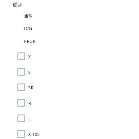
硬さ
通常
D/G
PRGR
X
S
SR
R
L
X-100