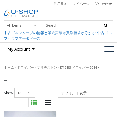
Skip
利用規約
マイページ
問い合わせ
to
content
中古ゴルフクラブ最大級！U-SHOPゴルフマーケット
U-SHOP Golf Market dev
中古ゴルフクラブの情報と販売実績や買取相場が分かる! 中古ゴル
フクラブデータベース
My Account
ホーム
ドライバー
ブリヂストン
J715 B3 ドライバー 2014
-
-
Show