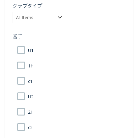
クラブタイプ
番手
U1
1H
c1
U2
2H
c2