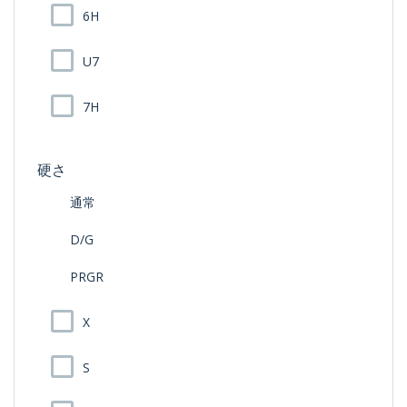
6H
U7
7H
硬さ
通常
D/G
PRGR
X
S