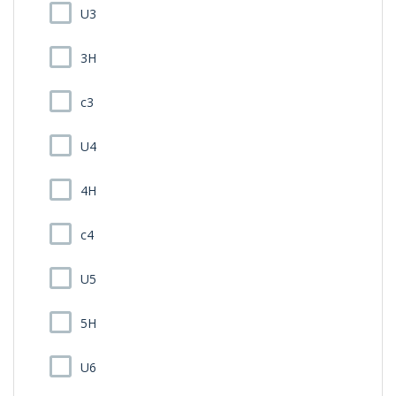
U3
3H
c3
U4
4H
c4
U5
5H
U6