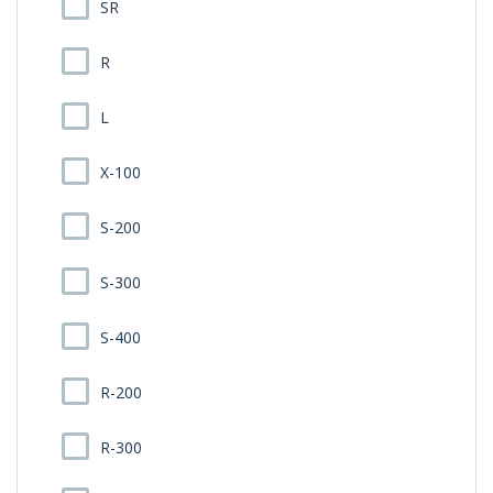
SR
R
L
X-100
S-200
S-300
S-400
R-200
R-300