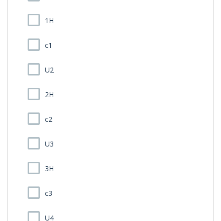
1H
c1
U2
2H
c2
U3
3H
c3
U4