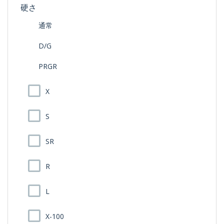
硬さ
通常
D/G
PRGR
X
S
SR
R
L
X-100