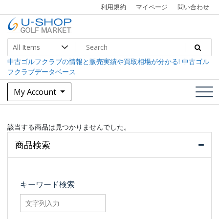
Skip
利用規約
マイページ
問い合わせ
to
content
中古ゴルフクラブ最大級！U-SHOPゴルフマーケット
U-SHOP Golf Market dev
中古ゴルフクラブの情報と販売実績や買取相場が分かる! 中古ゴル
フクラブデータベース
My Account
該当する商品は見つかりませんでした。
商品検索
キーワード検索
searchfilter_pro