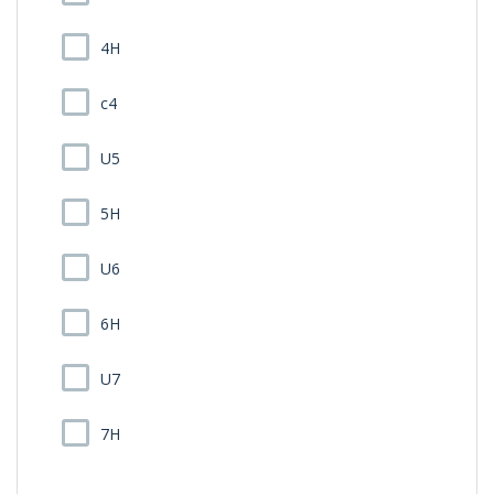
4H
c4
U5
5H
U6
6H
U7
7H