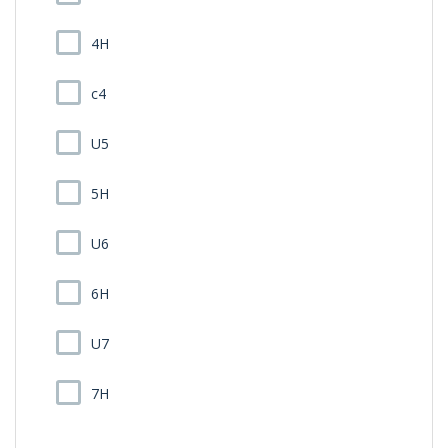
4H
c4
U5
5H
U6
6H
U7
7H