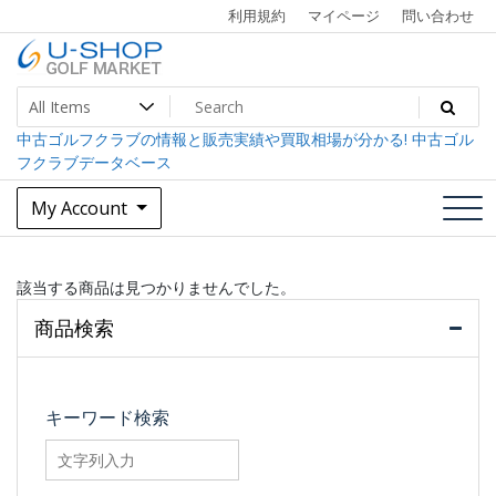
Skip
利用規約
マイページ
問い合わせ
to
content
中古ゴルフクラブ最大級！U-SHOPゴルフマーケット
U-SHOP Golf Market dev
中古ゴルフクラブの情報と販売実績や買取相場が分かる! 中古ゴル
フクラブデータベース
My Account
該当する商品は見つかりませんでした。
商品検索
キーワード検索
searchfilter_pro