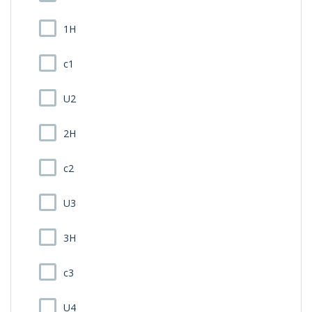
1H
c1
U2
2H
c2
U3
3H
c3
U4