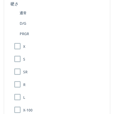
硬さ
通常
D/G
PRGR
X
S
SR
R
L
X-100