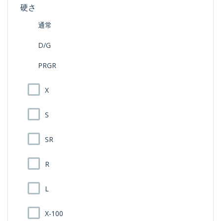
硬さ
通常
D/G
PRGR
X
S
SR
R
L
X-100