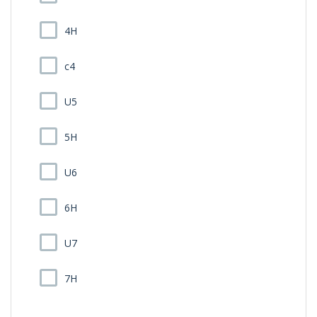
4H
c4
U5
5H
U6
6H
U7
7H