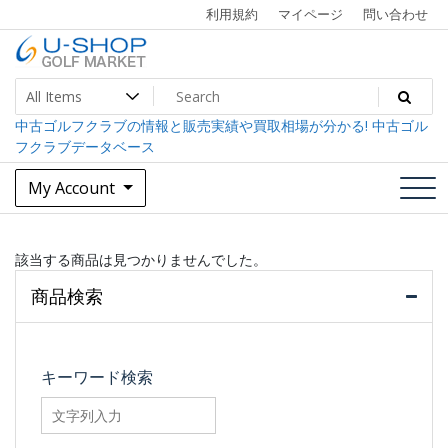
Skip
利用規約
マイページ
問い合わせ
to
content
中古ゴルフクラブ最大級！U-SHOPゴルフマーケット
U-SHOP Golf Market dev
中古ゴルフクラブの情報と販売実績や買取相場が分かる! 中古ゴル
フクラブデータベース
My Account
該当する商品は見つかりませんでした。
商品検索
キーワード検索
searchfilter_pro