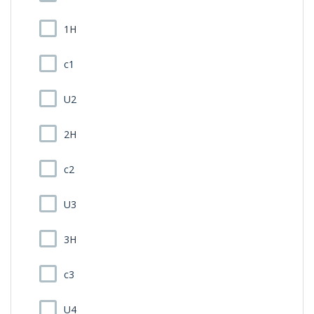
1H
c1
U2
2H
c2
U3
3H
c3
U4