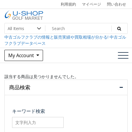
Skip
利用規約
マイページ
問い合わせ
to
content
中古ゴルフクラブ最大級！U-SHOPゴルフマーケット
U-SHOP Golf Market dev
中古ゴルフクラブの情報と販売実績や買取相場が分かる! 中古ゴル
フクラブデータベース
My Account
該当する商品は見つかりませんでした。
商品検索
キーワード検索
searchfilter_pro