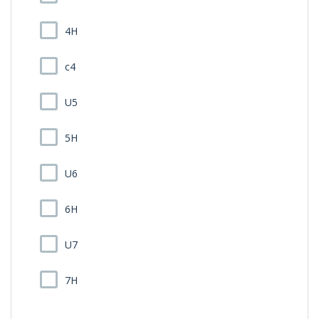
4H
c4
U5
5H
U6
6H
U7
7H