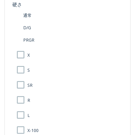
硬さ
通常
D/G
PRGR
X
S
SR
R
L
X-100