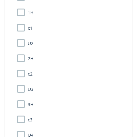
1H
c1
U2
2H
c2
U3
3H
c3
U4