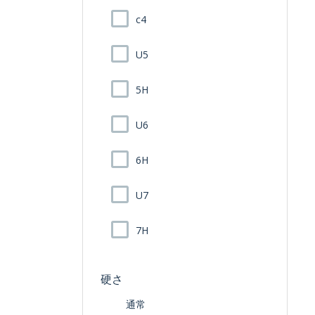
c4
U5
5H
U6
6H
U7
7H
硬さ
通常