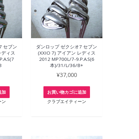
7 セブン
ダンロップ ゼクシオ7 セブン
 レディス
(XXIO 7) アイアン レディス
.A.S(7
2012 MP700L/7-9.P.A.S(6
B
本)/31/L/36/B+
¥
37,000
追加
お買い物カゴに追加
ーン
クラブエイティーン