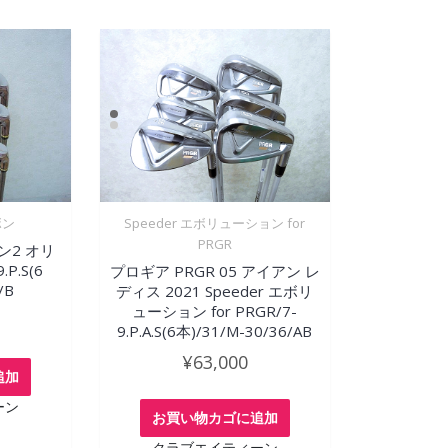
ボン
Speeder エボリューション for
PRGR
ン2 オリ
P.S(6
プロギア PRGR 05 アイアン レ
/B
ディス 2021 Speeder エボリ
ューション for PRGR/7-
9.P.A.S(6本)/31/M-30/36/AB
¥
63,000
追加
ーン
お買い物カゴに追加
クラブエイティーン