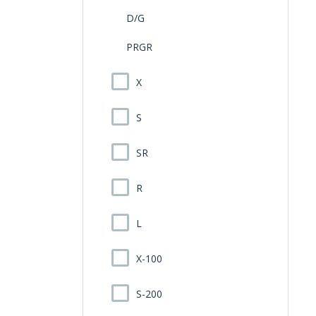
D/G
PRGR
X
S
SR
R
L
X-100
S-200