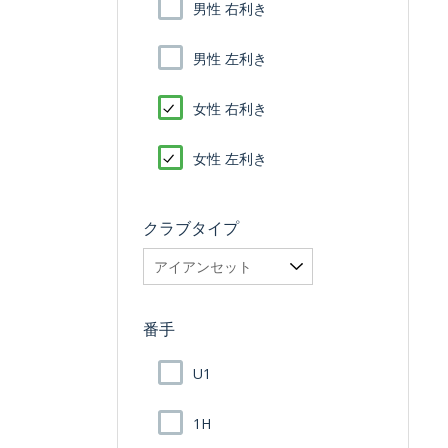
男性 右利き
男性 左利き
女性 右利き
女性 左利き
クラブタイプ
番手
U1
1H