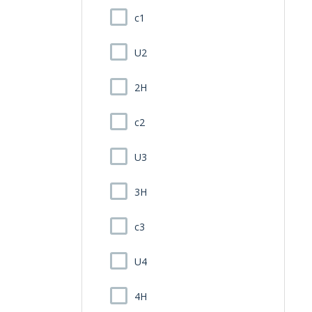
c1
U2
2H
c2
U3
3H
c3
U4
4H