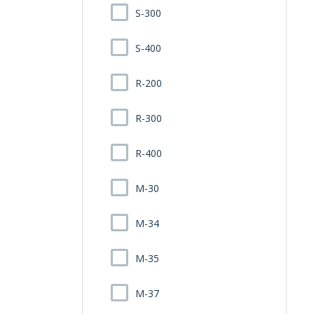
S-300
S-400
R-200
R-300
R-400
M-30
M-34
M-35
M-37