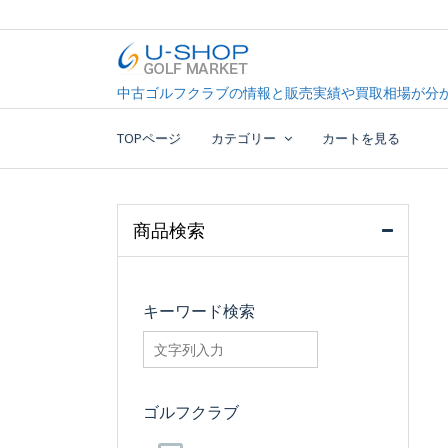
Skip
to
content
中古ゴルフクラブ最大級！U-SHOPゴルフマーケッ
U-SHOP Golf Market d
中古ゴルフクラブの情報と販売実績や買取相場が分か
TOPページ
カテゴリー
カートを見る
商品検索
キーワード検索
searchfilter_pro
ゴルフクラブ