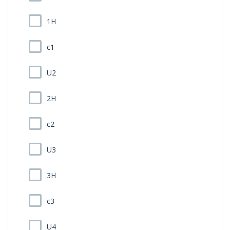
1H
c1
U2
2H
c2
U3
3H
c3
U4