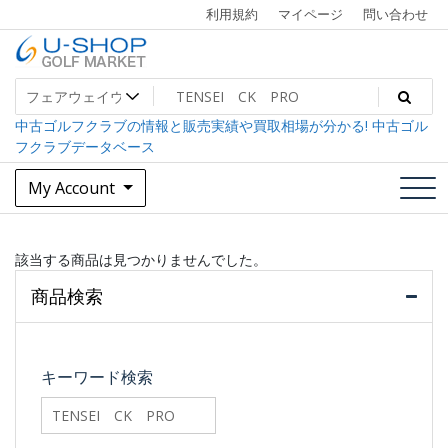
Skip
利用規約
マイページ
問い合わせ
to
content
中古ゴルフクラブ最大級！U-SHOPゴルフマーケット
U-SHOP Golf Market dev
中古ゴルフクラブの情報と販売実績や買取相場が分かる! 中古ゴル
フクラブデータベース
My Account
該当する商品は見つかりませんでした。
商品検索
キーワード検索
searchfilter_pro