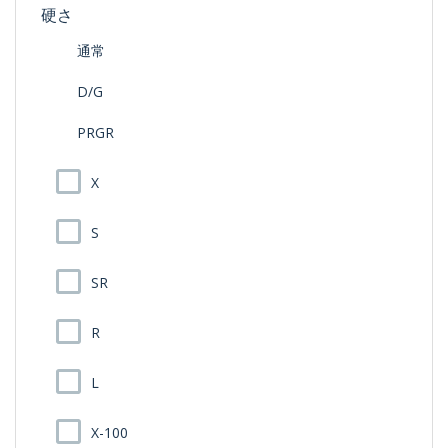
硬さ
通常
D/G
PRGR
X
S
SR
R
L
X-100