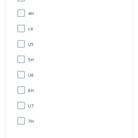
4H
c4
U5
5H
U6
6H
U7
7H