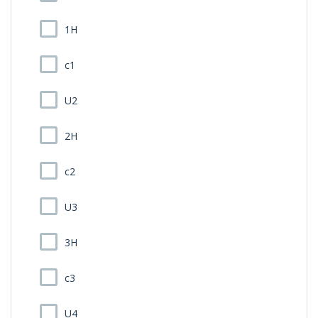
1H
c1
U2
2H
c2
U3
3H
c3
U4