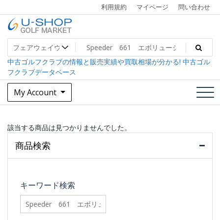
Skip
利用規約
マイページ
問い合わせ
to
content
中古ゴルフクラブ最大級！U-SHOPゴルフマーケット
U-SHOP Golf Market dev
中古ゴルフクラブの情報と販売実績や買取相場が分かる! 中古ゴル
フクラブデータベース
My Account
該当する商品は見つかりませんでした。
商品検索
キーワード検索
searchfilter_pro