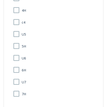
4H
c4
U5
5H
U6
6H
U7
7H