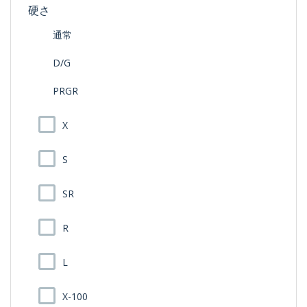
硬さ
通常
D/G
PRGR
X
S
SR
R
L
X-100