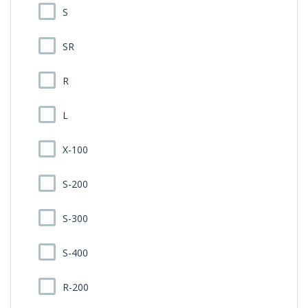
S
SR
R
L
X-100
S-200
S-300
S-400
R-200