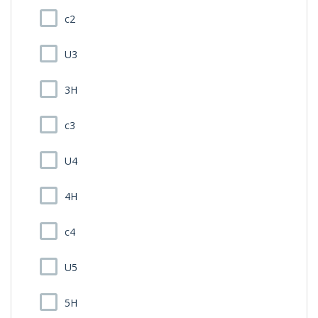
c2
U3
3H
c3
U4
4H
c4
U5
5H