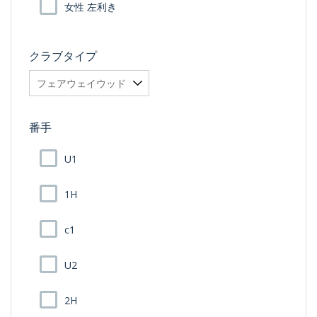
女性 左利き
クラブタイプ
番手
U1
1H
c1
U2
2H