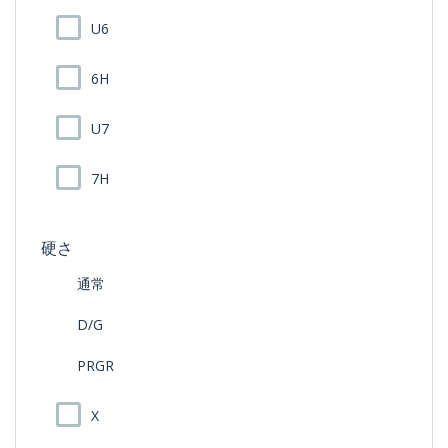
U6
6H
U7
7H
硬さ
通常
D/G
PRGR
X