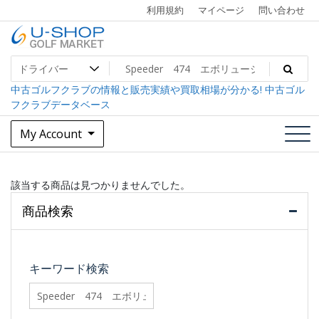
Skip
利用規約
マイページ
問い合わせ
to
content
中古ゴルフクラブ最大級！U-SHOPゴルフマーケット
U-SHOP Golf Market dev
中古ゴルフクラブの情報と販売実績や買取相場が分かる! 中古ゴル
フクラブデータベース
My Account
該当する商品は見つかりませんでした。
商品検索
キーワード検索
searchfilter_pro