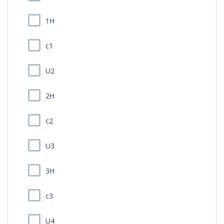
1H
c1
U2
2H
c2
U3
3H
c3
U4