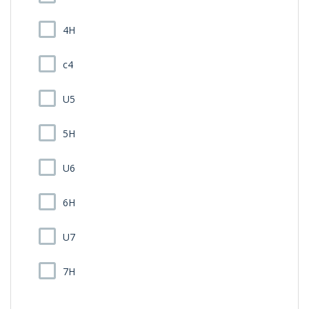
4H
c4
U5
5H
U6
6H
U7
7H