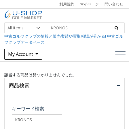
Skip
利用規約
マイページ
問い合わせ
to
content
中古ゴルフクラブ最大級！U-SHOPゴルフマーケット
U-SHOP Golf Market dev
中古ゴルフクラブの情報と販売実績や買取相場が分かる! 中古ゴル
フクラブデータベース
My Account
該当する商品は見つかりませんでした。
商品検索
キーワード検索
searchfilter_pro