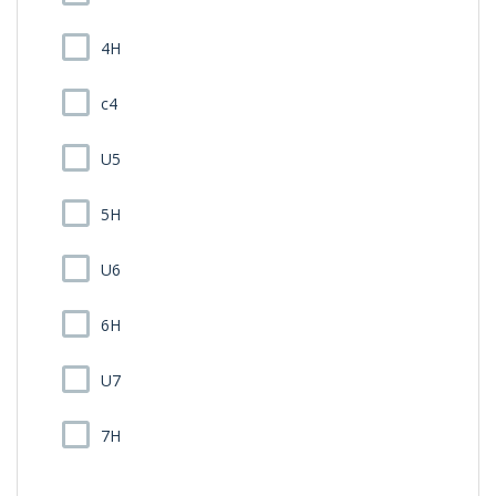
4H
c4
U5
5H
U6
6H
U7
7H