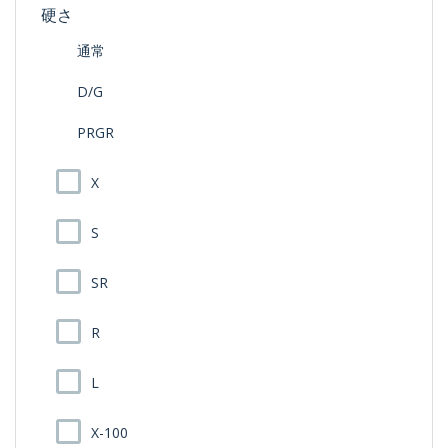
硬さ
通常
D/G
PRGR
X
S
SR
R
L
X-100