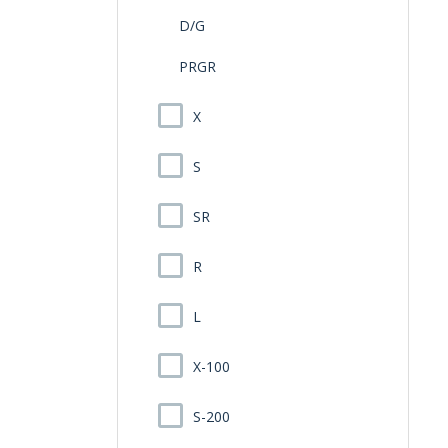
D/G
PRGR
X
S
SR
R
L
X-100
S-200