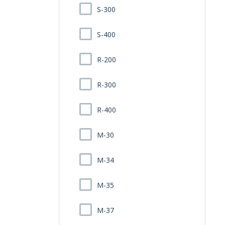
S-300
S-400
R-200
R-300
R-400
M-30
M-34
M-35
M-37