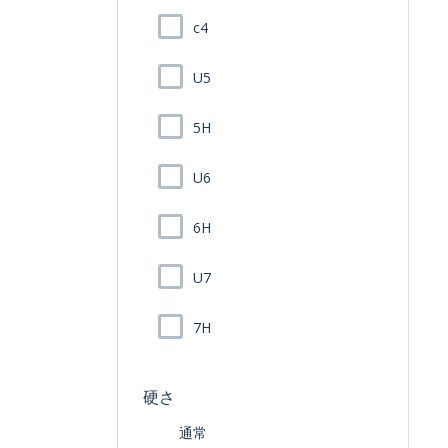
c4
U5
5H
U6
6H
U7
7H
硬さ
通常