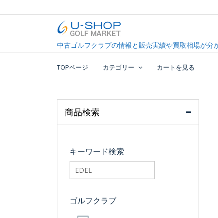
Skip
to
content
中古ゴルフクラブ最大級！U-SHOPゴルフマーケッ
U-SHOP Golf Market d
中古ゴルフクラブの情報と販売実績や買取相場が分か
TOPページ
カテゴリー
カートを見る
商品検索
キーワード検索
searchfilter_pro
ゴルフクラブ