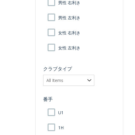
男性 右利き
男性 左利き
女性 右利き
女性 左利き
クラブタイプ
番手
U1
1H