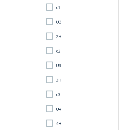
c1
U2
2H
c2
U3
3H
c3
U4
4H