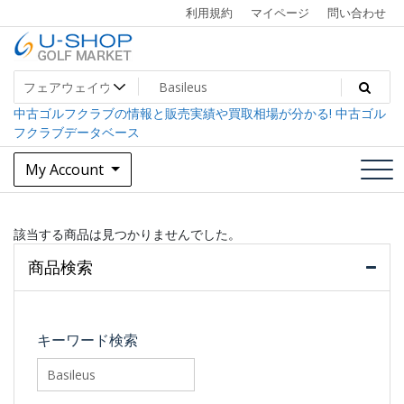
Skip
利用規約
マイページ
問い合わせ
to
content
中古ゴルフクラブ最大級！U-SHOPゴルフマーケット
U-SHOP Golf Market dev
中古ゴルフクラブの情報と販売実績や買取相場が分かる! 中古ゴル
フクラブデータベース
My Account
該当する商品は見つかりませんでした。
商品検索
キーワード検索
searchfilter_pro