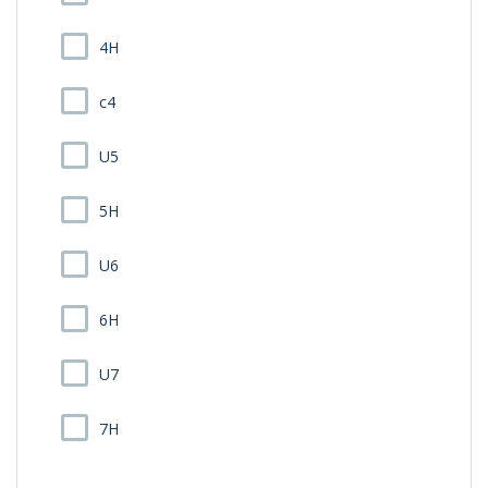
4H
c4
U5
5H
U6
6H
U7
7H