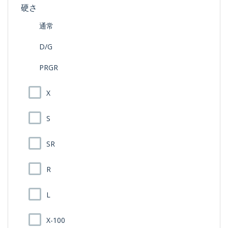
硬さ
通常
D/G
PRGR
X
S
SR
R
L
X-100