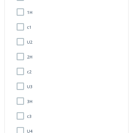
1H
c1
U2
2H
c2
U3
3H
c3
U4